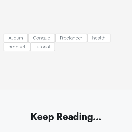
Aliqum
Congue
Freelancer
health
product
tutorial
Keep Reading...