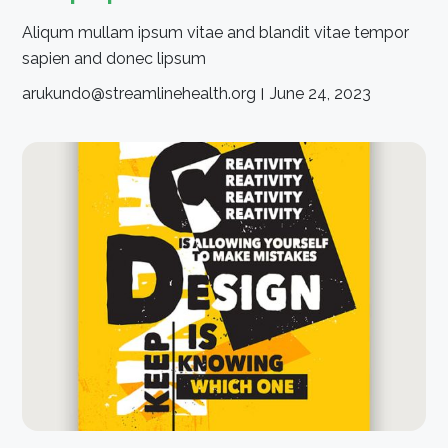
Aliqum mullam ipsum vitae and blandit vitae tempor
sapien and donec lipsum
arukundo@streamlinehealth.org
June 24, 2023