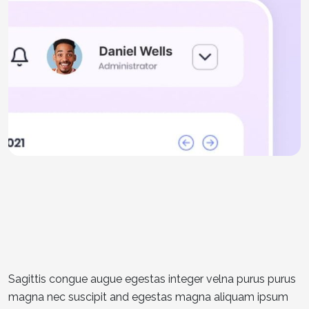
Sagittis congue augue egestas integer velna purus purus
magna nec suscipit and egestas magna aliquam ipsum