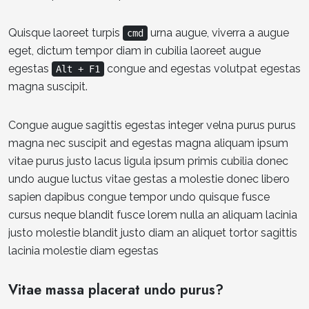
Quisque laoreet turpis
urna augue, viverra a augue
cmd
eget, dictum tempor diam in cubilia laoreet augue
egestas
congue and egestas volutpat egestas
Alt + F1
magna suscipit.
Congue augue sagittis egestas integer velna purus purus
magna nec suscipit and egestas magna aliquam ipsum
vitae purus justo lacus ligula ipsum primis cubilia donec
undo augue luctus vitae gestas a molestie donec libero
sapien dapibus congue tempor undo quisque fusce
cursus neque blandit fusce lorem nulla an aliquam lacinia
justo molestie blandit justo diam an aliquet tortor sagittis
lacinia molestie diam egestas
Vitae massa placerat undo purus?