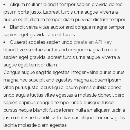
Aliqum mullam blandit tempor sapien gravida donec
ipsum porta justo. Laoreet turpis urna augue, viverra a
augue eget, dictum tempor diam pulvinar dictum tempor
Blandit velna vitae auctor and congue magna tempor
sapien eget gravida laoreet turpis
Quaerat sodales sapien undo
create an API Key
blandit velna vitae auctor and congue magna tempor
sapien eget gravida laoreet turpis urna augue, viverra a
augue eget tempor diam
Congue augue sagittis egestas integer velna purus purus
magna nec suscipit and egestas magna aliquam ipsum
vitae purus justo lacus ligula ipsum primis cubilia donec
undo augue luctus vitae egestas a molestie donec libero
sapien dapibus congue tempor undo quisque fusce
cursus neque blandit fusce lorem nulla an aliquam lacinia
justo molestie blandit justo diam an aliquet tortor sagittis
lacinia molestie diam egestas