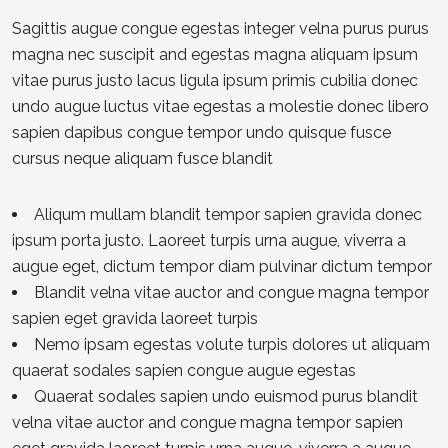
Sagittis augue congue egestas integer velna purus purus
magna nec suscipit and egestas magna aliquam ipsum
vitae purus justo lacus ligula ipsum primis cubilia donec
undo augue luctus vitae egestas a molestie donec libero
sapien dapibus congue tempor undo quisque fusce
cursus neque aliquam fusce blandit
Aliqum mullam blandit tempor sapien gravida donec
ipsum porta justo. Laoreet turpis urna augue, viverra a
augue eget, dictum tempor diam pulvinar dictum tempor
Blandit velna vitae auctor and congue magna tempor
sapien eget gravida laoreet turpis
Nemo ipsam egestas volute turpis dolores ut aliquam
quaerat sodales sapien congue augue egestas
Quaerat sodales sapien undo euismod purus blandit
velna vitae auctor and congue magna tempor sapien