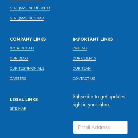
STRE@MLINE UBUNTU
STRE@MLINE SNAP
COMPANY LINKS
IMPORTANT LINKS
WHAT WE DO
PRICING
OUR BLOG
OUR CLIENTS
OUR TESTIMONIALS
OUR TEAM
CAREERS
CONTACT US
Subscribe to get updates
LEGAL LINKS
right in your inbox.
SITE MAP
*
E
E
E
m
m
m
a
a
a
i