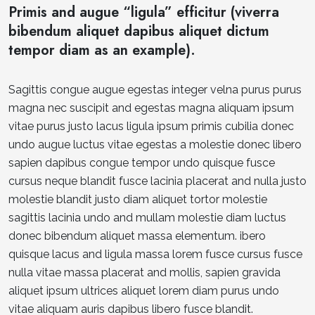
Primis and augue “ligula” efficitur (viverra
bibendum aliquet dapibus aliquet dictum
tempor diam as an example).
Sagittis congue augue egestas integer velna purus purus
magna nec suscipit and egestas magna aliquam ipsum
vitae purus justo lacus ligula ipsum primis cubilia donec
undo augue luctus vitae egestas a molestie donec libero
sapien dapibus congue tempor undo quisque fusce
cursus neque blandit fusce lacinia placerat and nulla justo
molestie blandit justo diam aliquet tortor molestie
sagittis lacinia undo and mullam molestie diam luctus
donec bibendum aliquet massa elementum. ibero
quisque lacus and ligula massa lorem fusce cursus fusce
nulla vitae massa placerat and mollis, sapien gravida
aliquet ipsum ultrices aliquet lorem diam purus undo
vitae aliquam auris dapibus libero fusce blandit.